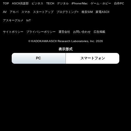
TOP
ASCII倶楽部
ビジネス
TECH
デジタル
iPhone/Mac
ゲーム・ホビー
自作PC
AV
アキバ
スマホ
スタートアップ
プログラミング+
格安SIM
家電ASCII
アスキーグルメ
IoT
サイトポリシー
プライバシーポリシー
運営会社
お問い合わせ
広告掲載
© KADOKAWA ASCII Research Laboratories, Inc.
2026
表示形式
PC
スマートフォン