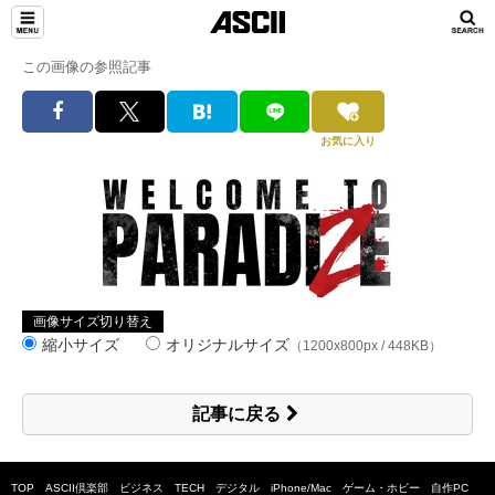
この画像の参照記事
お気に入り
画像サイズ切り替え
縮小サイズ
オリジナルサイズ
（1200x800px / 448KB）
記事に戻る
TOP
ASCII倶楽部
ビジネス
TECH
デジタル
iPhone/Mac
ゲーム・ホビー
自作PC