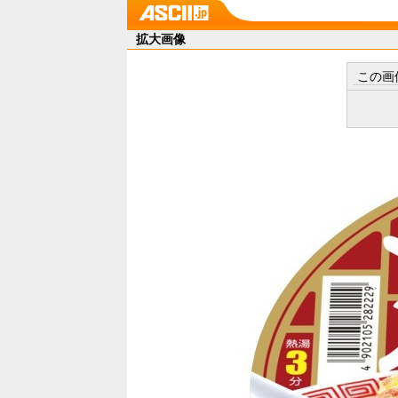
拡大画像
この画