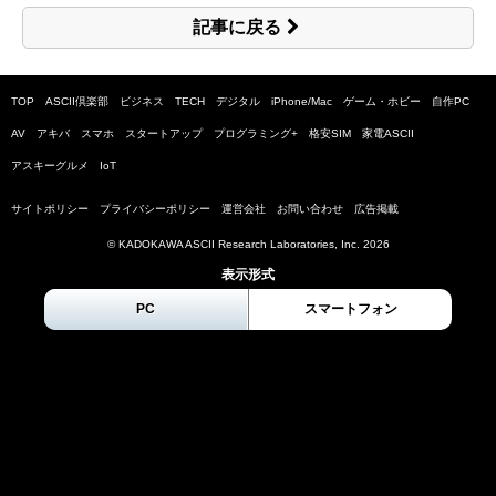
記事に戻る
TOP
ASCII倶楽部
ビジネス
TECH
デジタル
iPhone/Mac
ゲーム・ホビー
自作PC
AV
アキバ
スマホ
スタートアップ
プログラミング+
格安SIM
家電ASCII
アスキーグルメ
IoT
サイトポリシー
プライバシーポリシー
運営会社
お問い合わせ
広告掲載
© KADOKAWA ASCII Research Laboratories, Inc.
2026
表示形式
PC
スマートフォン