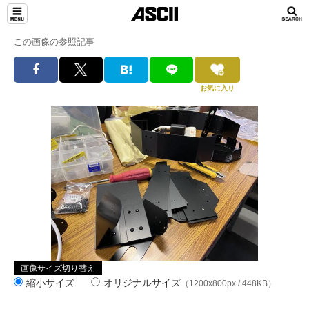
この画像の参照記事
お気に入り
画像サイズ切り替え
縮小サイズ
オリジナルサイズ
（1200x800px / 448KB）