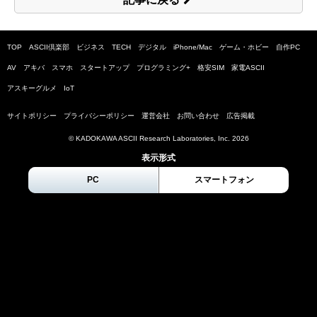
TOP
ASCII倶楽部
ビジネス
TECH
デジタル
iPhone/Mac
ゲーム・ホビー
自作PC
AV
アキバ
スマホ
スタートアップ
プログラミング+
格安SIM
家電ASCII
アスキーグルメ
IoT
サイトポリシー
プライバシーポリシー
運営会社
お問い合わせ
広告掲載
© KADOKAWA ASCII Research Laboratories, Inc.
2026
表示形式
PC
スマートフォン