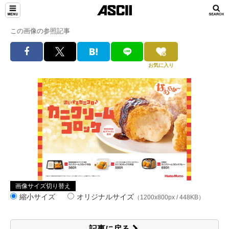
この画像の参照記事
お気に入り
画像サイズ切り替え
縮小サイズ
オリジナルサイズ
（1200x800px / 448KB）
記事に戻る