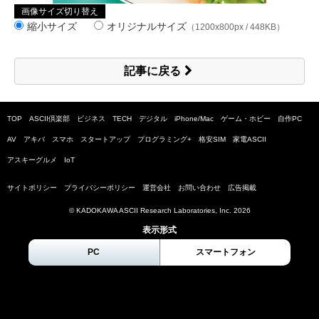
画像サイズ切り替え
縮小サイズ
オリジナルサイズ
（1200x800px / 448KB）
記事に戻る
TOP
ASCII倶楽部
ビジネス
TECH
デジタル
iPhone/Mac
ゲーム・ホビー
自作PC
AV
アキバ
スマホ
スタートアップ
プログラミング+
格安SIM
家電ASCII
アスキーグルメ
IoT
サイトポリシー
プライバシーポリシー
運営会社
お問い合わせ
広告掲載
© KADOKAWA ASCII Research Laboratories, Inc.
2026
表示形式
PC
スマートフォン