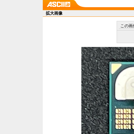
拡大画像
この画