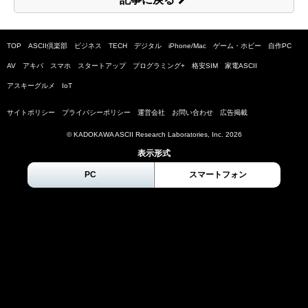
TOP
ASCII倶楽部
ビジネス
TECH
デジタル
iPhone/Mac
ゲーム・ホビー
自作PC
AV
アキバ
スマホ
スタートアップ
プログラミング+
格安SIM
家電ASCII
アスキーグルメ
IoT
サイトポリシー
プライバシーポリシー
運営会社
お問い合わせ
広告掲載
© KADOKAWA ASCII Research Laboratories, Inc.
2026
表示形式
PC
スマートフォン