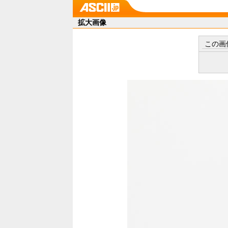
拡大画像
この画