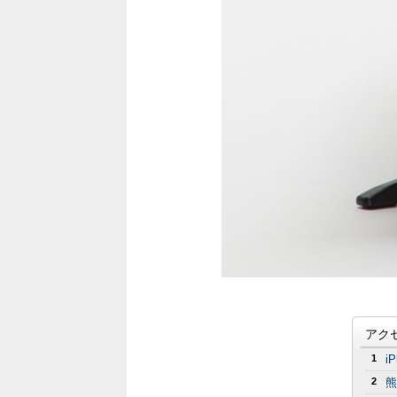
アク
1
i
2
熊