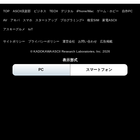
TOP
ASCII倶楽部
ビジネス
TECH
デジタル
iPhone/Mac
ゲーム・ホビー
自作PC
AV
アキバ
スマホ
スタートアップ
プログラミング+
格安SIM
家電ASCII
アスキーグルメ
IoT
サイトポリシー
プライバシーポリシー
運営会社
お問い合わせ
広告掲載
© KADOKAWA ASCII Research Laboratories, Inc.
2026
表示形式
PC
スマートフォン