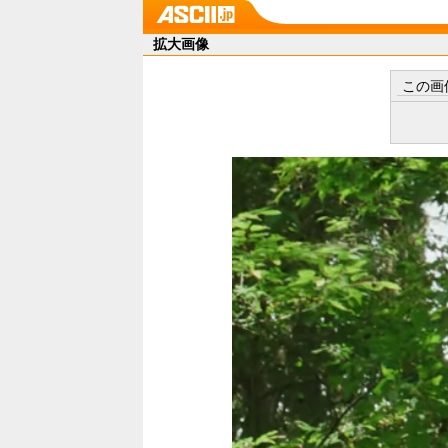
拡大画像
この画