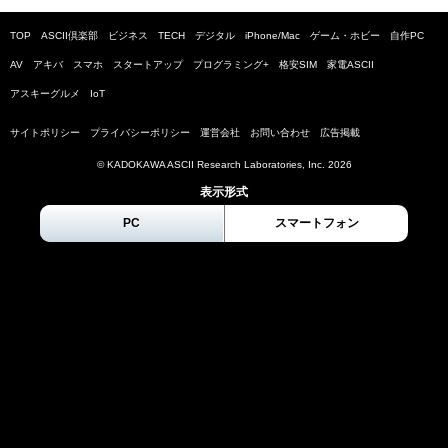
TOP
ASCII倶楽部
ビジネス
TECH
デジタル
iPhone/Mac
ゲーム・ホビー
自作PC
AV
アキバ
スマホ
スタートアップ
プログラミング+
格安SIM
家電ASCII
アスキーグルメ
IoT
サイトポリシー
プライバシーポリシー
運営会社
お問い合わせ
広告掲載
© KADOKAWA ASCII Research Laboratories, Inc.
2026
表示形式
PC
スマートフォン