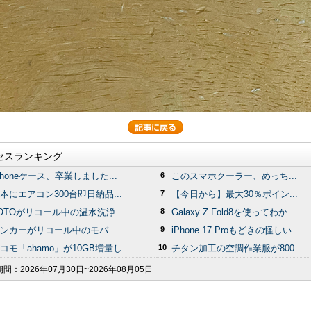
セスランキング
Phoneケース、卒業しました...
6
このスマホクーラー、めっち...
本にエアコン300台即日納品...
7
【今日から】最大30％ポイン...
OTOがリコール中の温水洗浄...
8
Galaxy Z Fold8を使ってわか...
ンカーがリコール中のモバ...
9
iPhone 17 Proもどきの怪しい...
コモ「ahamo」が10GB増量し...
10
チタン加工の空調作業服が800...
期間：
2026年07月30日~2026年08月05日