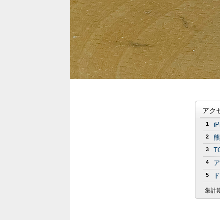
アク
1
i
2
熊
3
T
4
ア
5
ド
集計