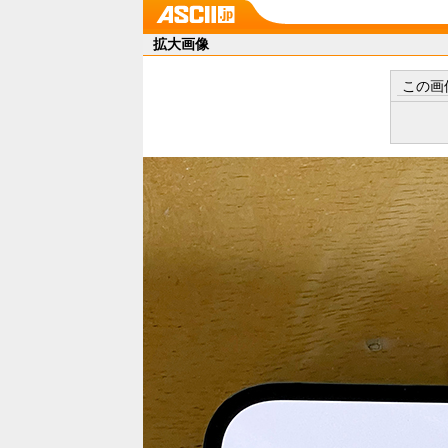
拡大画像
この画