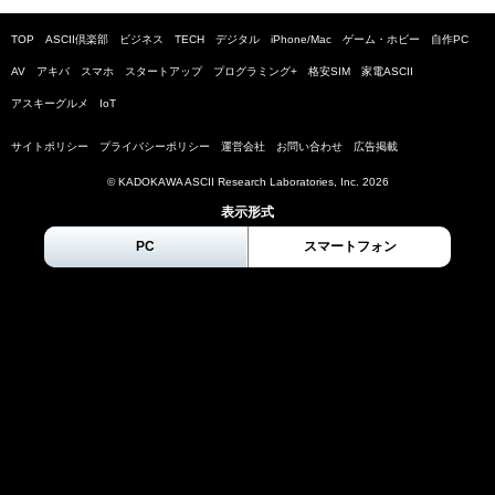
TOP
ASCII倶楽部
ビジネス
TECH
デジタル
iPhone/Mac
ゲーム・ホビー
自作PC
AV
アキバ
スマホ
スタートアップ
プログラミング+
格安SIM
家電ASCII
アスキーグルメ
IoT
サイトポリシー
プライバシーポリシー
運営会社
お問い合わせ
広告掲載
© KADOKAWA ASCII Research Laboratories, Inc.
2026
表示形式
PC
スマートフォン