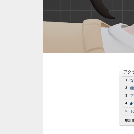
アク
1
な
2
熊
3
ア
4
i
5
T
集計