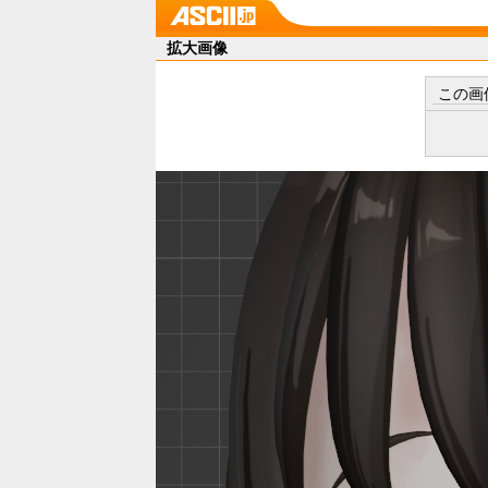
拡大画像
この画