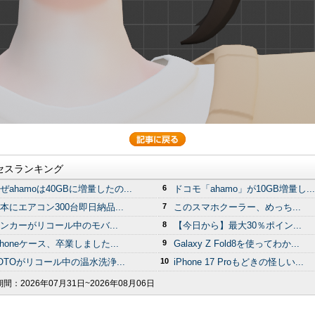
セスランキング
ぜahamoは40GBに増量したの...
6
ドコモ「ahamo」が10GB増量し...
本にエアコン300台即日納品...
7
このスマホクーラー、めっち...
ンカーがリコール中のモバ...
8
【今日から】最大30％ポイン...
Phoneケース、卒業しました...
9
Galaxy Z Fold8を使ってわか...
OTOがリコール中の温水洗浄...
10
iPhone 17 Proもどきの怪しい...
期間：
2026年07月31日~2026年08月06日