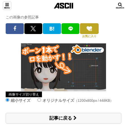
この画像の参照記事
お気に入り
画像サイズ切り替え
縮小サイズ
オリジナルサイズ
（1200x800px / 448KB）
記事に戻る