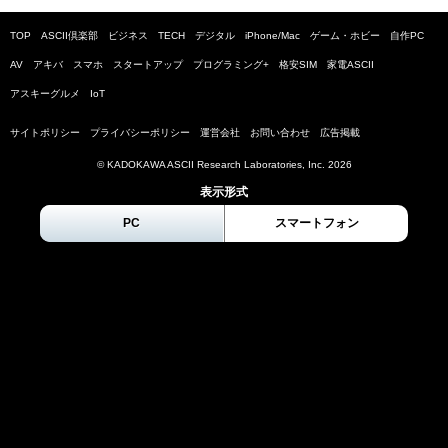
TOP
ASCII倶楽部
ビジネス
TECH
デジタル
iPhone/Mac
ゲーム・ホビー
自作PC
AV
アキバ
スマホ
スタートアップ
プログラミング+
格安SIM
家電ASCII
アスキーグルメ
IoT
サイトポリシー
プライバシーポリシー
運営会社
お問い合わせ
広告掲載
© KADOKAWA ASCII Research Laboratories, Inc.
2026
表示形式
PC
スマートフォン