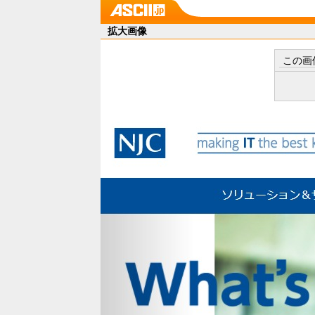
拡大画像
この画