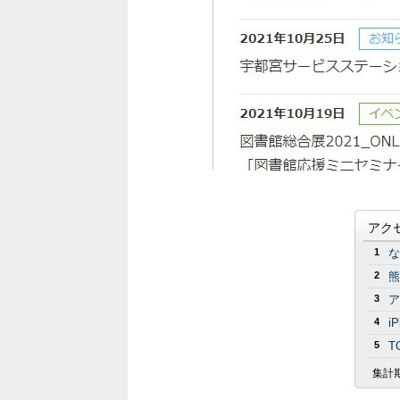
アク
1
な
2
熊
3
ア
4
i
5
T
集計