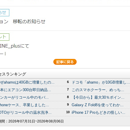
セスランキング
ぜahamoは40GBに増量したの...
6
ドコモ「ahamo」が10GB増量し...
本にエアコン300台即日納品...
7
このスマホクーラー、めっち...
ンカーがリコール中のモバ...
8
【今日から】最大30％ポイン...
Phoneケース、卒業しました...
9
Galaxy Z Fold8を使ってわか...
OTOがリコール中の温水洗浄...
10
iPhone 17 Proもどきの怪しい...
期間：
2026年07月31日~2026年08月06日