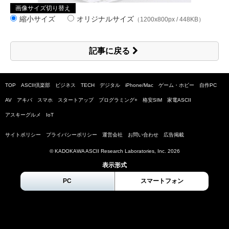
画像サイズ切り替え
縮小サイズ
オリジナルサイズ
（1200x800px / 448KB）
記事に戻る
TOP
ASCII倶楽部
ビジネス
TECH
デジタル
iPhone/Mac
ゲーム・ホビー
自作PC
AV
アキバ
スマホ
スタートアップ
プログラミング+
格安SIM
家電ASCII
アスキーグルメ
IoT
サイトポリシー
プライバシーポリシー
運営会社
お問い合わせ
広告掲載
© KADOKAWA ASCII Research Laboratories, Inc.
2026
表示形式
PC
スマートフォン