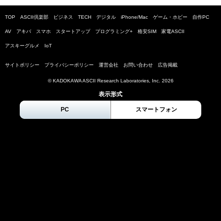
TOP
ASCII倶楽部
ビジネス
TECH
デジタル
iPhone/Mac
ゲーム・ホビー
自作PC
AV
アキバ
スマホ
スタートアップ
プログラミング+
格安SIM
家電ASCII
アスキーグルメ
IoT
サイトポリシー
プライバシーポリシー
運営会社
お問い合わせ
広告掲載
© KADOKAWA ASCII Research Laboratories, Inc.
2026
表示形式
PC
スマートフォン