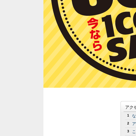
アク
1
な
2
ア
3
こ