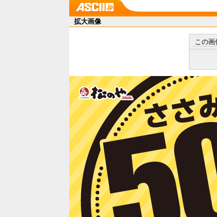
拡大画像
この画