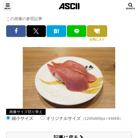
この画像の参照記事
お気に入り
画像サイズ切り替え
縮小サイズ
オリジナルサイズ
（1200x800px / 448KB）
記事に戻る