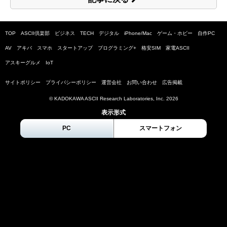
TOP
ASCII倶楽部
ビジネス
TECH
デジタル
iPhone/Mac
ゲーム・ホビー
自作PC
AV
アキバ
スマホ
スタートアップ
プログラミング+
格安SIM
家電ASCII
アスキーグルメ
IoT
サイトポリシー
プライバシーポリシー
運営会社
お問い合わせ
広告掲載
© KADOKAWA ASCII Research Laboratories, Inc.
2026
表示形式
PC
スマートフォン