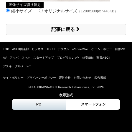
画像サイズ切り替え
縮小サイズ
オリジナルサイズ
（1200x800px / 448KB）
記事に戻る
TOP
ASCII倶楽部
ビジネス
TECH
デジタル
iPhone/Mac
ゲーム・ホビー
自作PC
AV
アキバ
スマホ
スタートアップ
プログラミング+
格安SIM
家電ASCII
アスキーグルメ
IoT
サイトポリシー
プライバシーポリシー
運営会社
お問い合わせ
広告掲載
© KADOKAWA ASCII Research Laboratories, Inc.
2026
表示形式
PC
スマートフォン