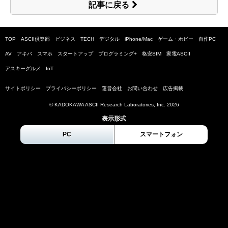
記事に戻る
TOP
ASCII倶楽部
ビジネス
TECH
デジタル
iPhone/Mac
ゲーム・ホビー
自作PC
AV
アキバ
スマホ
スタートアップ
プログラミング+
格安SIM
家電ASCII
アスキーグルメ
IoT
サイトポリシー
プライバシーポリシー
運営会社
お問い合わせ
広告掲載
© KADOKAWA ASCII Research Laboratories, Inc.
2026
表示形式
PC
スマートフォン