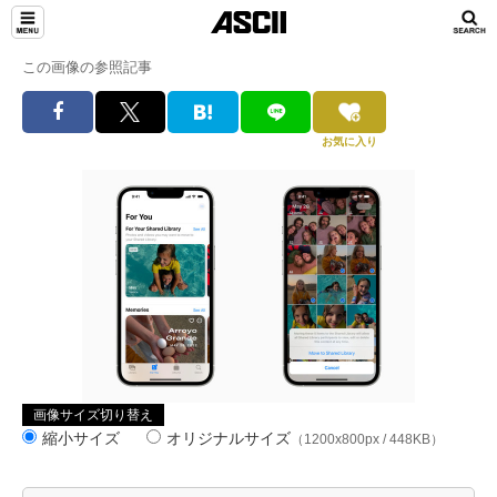
この画像の参照記事
お気に入り
画像サイズ切り替え
縮小サイズ
オリジナルサイズ
（1200x800px / 448KB）