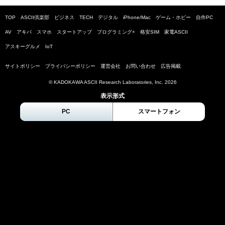
TOP
ASCII倶楽部
ビジネス
TECH
デジタル
iPhone/Mac
ゲーム・ホビー
自作PC
AV
アキバ
スマホ
スタートアップ
プログラミング+
格安SIM
家電ASCII
アスキーグルメ
IoT
サイトポリシー
プライバシーポリシー
運営会社
お問い合わせ
広告掲載
© KADOKAWA ASCII Research Laboratories, Inc.
2026
表示形式
PC
スマートフォン