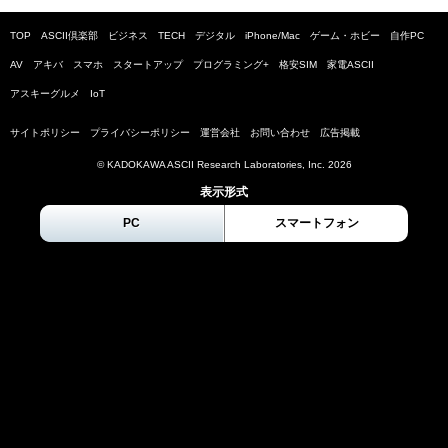
TOP
ASCII倶楽部
ビジネス
TECH
デジタル
iPhone/Mac
ゲーム・ホビー
自作PC
AV
アキバ
スマホ
スタートアップ
プログラミング+
格安SIM
家電ASCII
アスキーグルメ
IoT
サイトポリシー
プライバシーポリシー
運営会社
お問い合わせ
広告掲載
© KADOKAWA ASCII Research Laboratories, Inc.
2026
表示形式
PC
スマートフォン