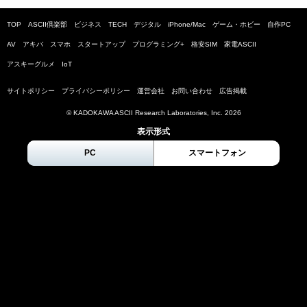
TOP
ASCII倶楽部
ビジネス
TECH
デジタル
iPhone/Mac
ゲーム・ホビー
自作PC
AV
アキバ
スマホ
スタートアップ
プログラミング+
格安SIM
家電ASCII
アスキーグルメ
IoT
サイトポリシー
プライバシーポリシー
運営会社
お問い合わせ
広告掲載
© KADOKAWA ASCII Research Laboratories, Inc.
2026
表示形式
PC
スマートフォン