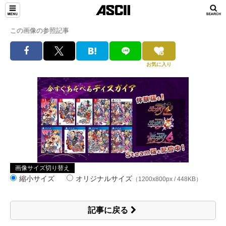
この画像の参照記事
お気に入り
画像サイズ切り替え
縮小サイズ
オリジナルサイズ
（1200x800px / 448KB）
記事に戻る