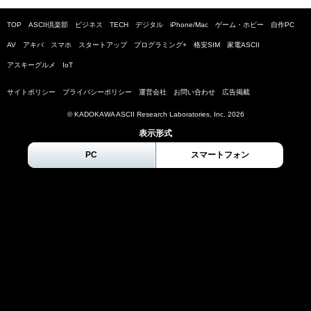
TOP
ASCII倶楽部
ビジネス
TECH
デジタル
iPhone/Mac
ゲーム・ホビー
自作PC
AV
アキバ
スマホ
スタートアップ
プログラミング+
格安SIM
家電ASCII
アスキーグルメ
IoT
サイトポリシー
プライバシーポリシー
運営会社
お問い合わせ
広告掲載
© KADOKAWA ASCII Research Laboratories, Inc.
2026
表示形式
PC
スマートフォン