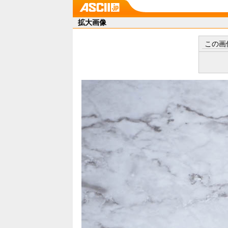
拡大画像
この画