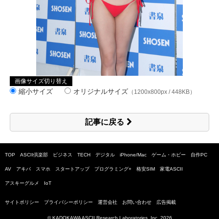
画像サイズ切り替え
縮小サイズ
オリジナルサイズ
（1200x800px / 448KB）
記事に戻る
TOP
ASCII倶楽部
ビジネス
TECH
デジタル
iPhone/Mac
ゲーム・ホビー
自作PC
AV
アキバ
スマホ
スタートアップ
プログラミング+
格安SIM
家電ASCII
アスキーグルメ
IoT
サイトポリシー
プライバシーポリシー
運営会社
お問い合わせ
広告掲載
© KADOKAWA ASCII Research Laboratories, Inc.
2026