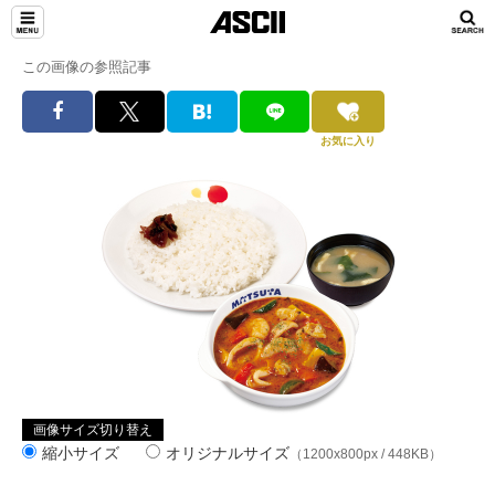
この画像の参照記事
お気に入り
画像サイズ切り替え
縮小サイズ
オリジナルサイズ
（1200x800px / 448KB）