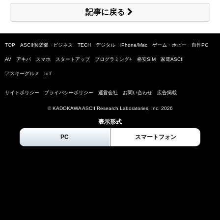
記事に戻る
TOP
ASCII倶楽部
ビジネス
TECH
デジタル
iPhone/Mac
ゲーム・ホビー
自作PC
AV
アキバ
スマホ
スタートアップ
プログラミング+
格安SIM
家電ASCII
アスキーグルメ
IoT
サイトポリシー
プライバシーポリシー
運営会社
お問い合わせ
広告掲載
© KADOKAWA ASCII Research Laboratories, Inc.
2026
表示形式
PC
スマートフォン