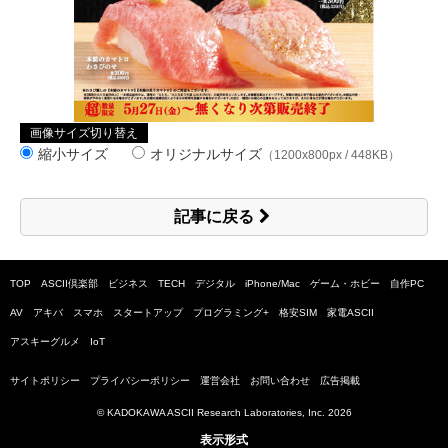
画像サイズ切り替え
縮小サイズ
オリジナルサイズ
（1200x800px / 448KB）
記事に戻る
TOP
ASCII倶楽部
ビジネス
TECH
デジタル
iPhone/Mac
ゲーム・ホビー
自作PC
AV
アキバ
スマホ
スタートアップ
プログラミング+
格安SIM
家電ASCII
アスキーグルメ
IoT
サイトポリシー
プライバシーポリシー
運営会社
お問い合わせ
広告掲載
© KADOKAWA ASCII Research Laboratories, Inc.
2026
表示形式