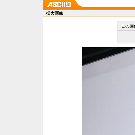
拡大画像
この画