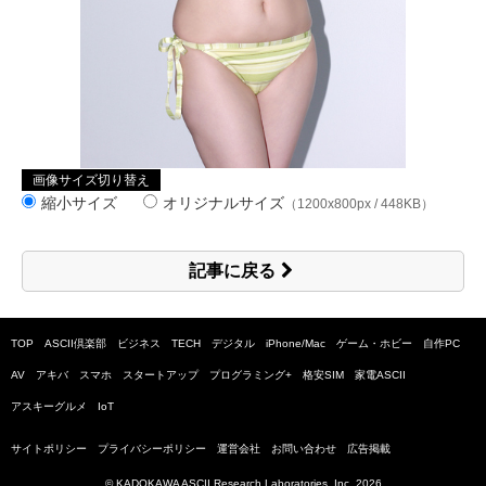
画像サイズ切り替え
縮小サイズ
オリジナルサイズ
（1200x800px / 448KB）
記事に戻る
TOP
ASCII倶楽部
ビジネス
TECH
デジタル
iPhone/Mac
ゲーム・ホビー
自作PC
AV
アキバ
スマホ
スタートアップ
プログラミング+
格安SIM
家電ASCII
アスキーグルメ
IoT
サイトポリシー
プライバシーポリシー
運営会社
お問い合わせ
広告掲載
© KADOKAWA ASCII Research Laboratories, Inc.
2026