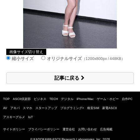
画像サイズ切り替え
縮小サイズ
オリジナルサイズ
（1200x800px / 448KB）
記事に戻る
TOP
ASCII倶楽部
ビジネス
TECH
デジタル
iPhone/Mac
ゲーム・ホビー
自作PC
AV
アキバ
スマホ
スタートアップ
プログラミング+
格安SIM
家電ASCII
アスキーグルメ
IoT
サイトポリシー
プライバシーポリシー
運営会社
お問い合わせ
広告掲載
© KADOKAWA ASCII Research Laboratories, Inc.
2026