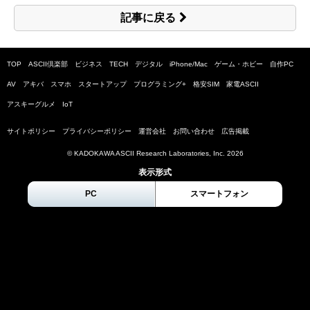
記事に戻る
TOP
ASCII倶楽部
ビジネス
TECH
デジタル
iPhone/Mac
ゲーム・ホビー
自作PC
AV
アキバ
スマホ
スタートアップ
プログラミング+
格安SIM
家電ASCII
アスキーグルメ
IoT
サイトポリシー
プライバシーポリシー
運営会社
お問い合わせ
広告掲載
© KADOKAWA ASCII Research Laboratories, Inc.
2026
表示形式
PC
スマートフォン