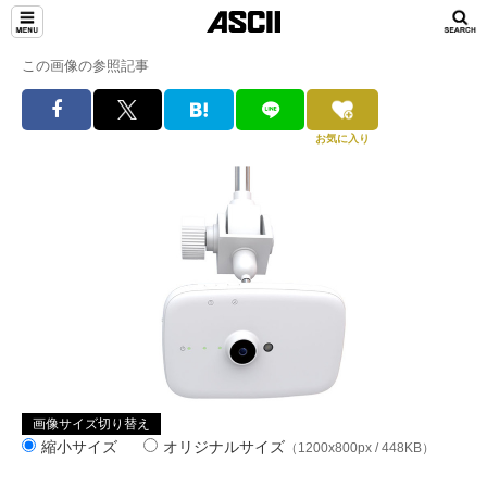
この画像の参照記事
お気に入り
画像サイズ切り替え
縮小サイズ
オリジナルサイズ
（1200x800px / 448KB）