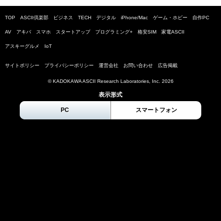
TOP
ASCII倶楽部
ビジネス
TECH
デジタル
iPhone/Mac
ゲーム・ホビー
自作PC
AV
アキバ
スマホ
スタートアップ
プログラミング+
格安SIM
家電ASCII
アスキーグルメ
IoT
サイトポリシー
プライバシーポリシー
運営会社
お問い合わせ
広告掲載
© KADOKAWA ASCII Research Laboratories, Inc.
2026
表示形式
PC
スマートフォン