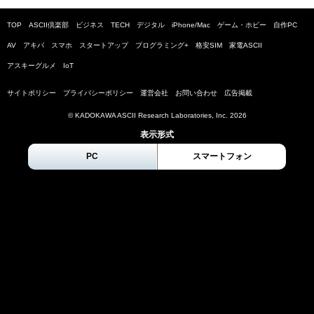
TOP
ASCII倶楽部
ビジネス
TECH
デジタル
iPhone/Mac
ゲーム・ホビー
自作PC
AV
アキバ
スマホ
スタートアップ
プログラミング+
格安SIM
家電ASCII
アスキーグルメ
IoT
サイトポリシー
プライバシーポリシー
運営会社
お問い合わせ
広告掲載
© KADOKAWA ASCII Research Laboratories, Inc.
2026
表示形式
PC
スマートフォン