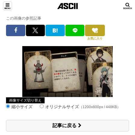
この画像の参照記事
お気に入り
画像サイズ切り替え
縮小サイズ
オリジナルサイズ
（1200x800px / 448KB）
記事に戻る