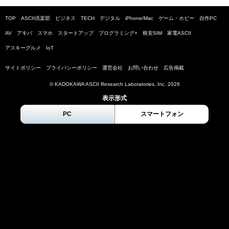
TOP
ASCII倶楽部
ビジネス
TECH
デジタル
iPhone/Mac
ゲーム・ホビー
自作PC
AV
アキバ
スマホ
スタートアップ
プログラミング+
格安SIM
家電ASCII
アスキーグルメ
IoT
サイトポリシー
プライバシーポリシー
運営会社
お問い合わせ
広告掲載
© KADOKAWA ASCII Research Laboratories, Inc.
2026
表示形式
PC
スマートフォン