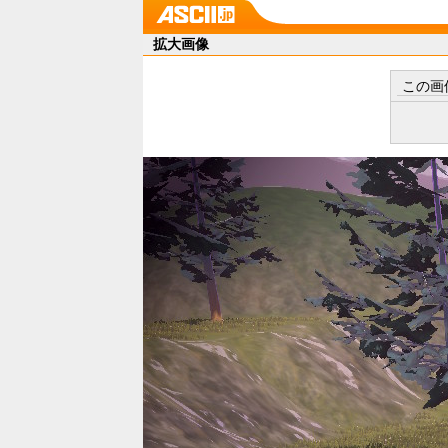
拡大画像
この画