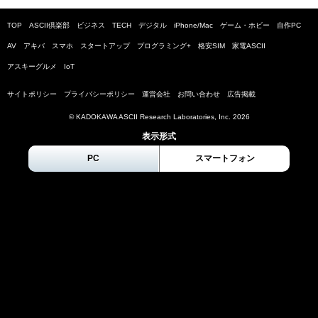
TOP
ASCII倶楽部
ビジネス
TECH
デジタル
iPhone/Mac
ゲーム・ホビー
自作PC
AV
アキバ
スマホ
スタートアップ
プログラミング+
格安SIM
家電ASCII
アスキーグルメ
IoT
サイトポリシー
プライバシーポリシー
運営会社
お問い合わせ
広告掲載
© KADOKAWA ASCII Research Laboratories, Inc.
2026
表示形式
PC
スマートフォン