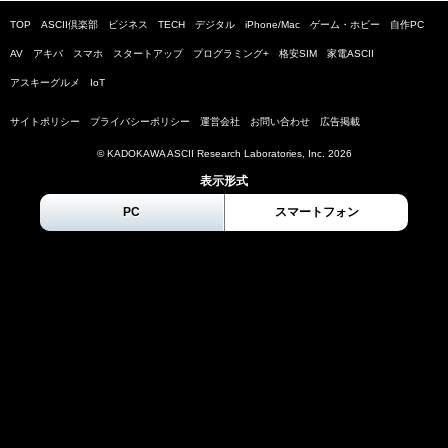
TOP
ASCII倶楽部
ビジネス
TECH
デジタル
iPhone/Mac
ゲーム・ホビー
自作PC
AV
アキバ
スマホ
スタートアップ
プログラミング+
格安SIM
家電ASCII
アスキーグルメ
IoT
サイトポリシー
プライバシーポリシー
運営会社
お問い合わせ
広告掲載
© KADOKAWA ASCII Research Laboratories, Inc.
2026
表示形式
PC
スマートフォン