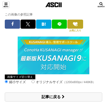
この画像の参照記事
お気に入り
画像サイズ切り替え
縮小サイズ
オリジナルサイズ
（1200x800px / 448KB）
記事に戻る