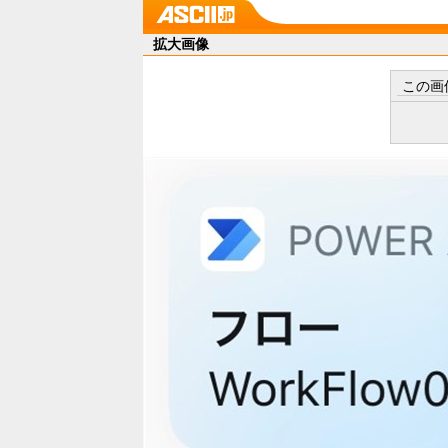
拡大画像
この画