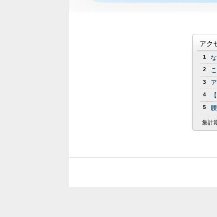
アク
1
な
2
こ
3
ア
4
【
5
腰
集計