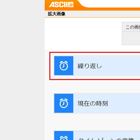
拡大画像
この画