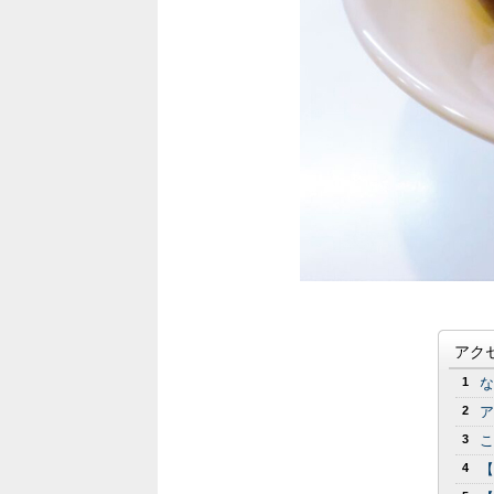
アク
1
な
2
ア
3
こ
4
【