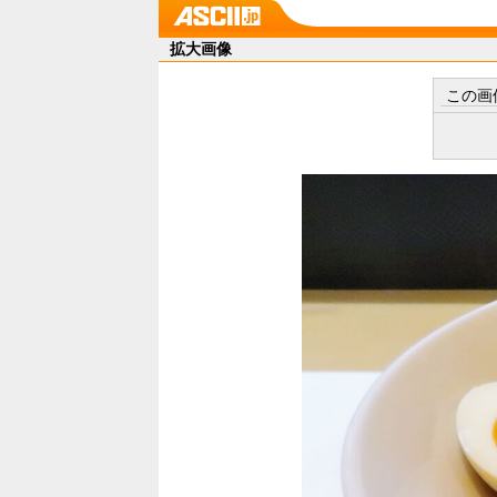
拡大画像
この画