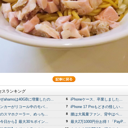
セスランキング
ぜahamoは40GBに増量したの...
6
iPhoneケース、卒業しました...
ンカーがリコール中のモバ...
7
iPhone 17 Proもどきの怪しい...
のスマホクーラー、めっち...
8
腰は大風量ファン、背中はペ...
今日から】最大30％ポイン...
9
最大2万1000円分お得！「PayP...