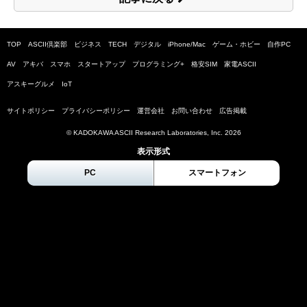
TOP
ASCII倶楽部
ビジネス
TECH
デジタル
iPhone/Mac
ゲーム・ホビー
自作PC
AV
アキバ
スマホ
スタートアップ
プログラミング+
格安SIM
家電ASCII
アスキーグルメ
IoT
サイトポリシー
プライバシーポリシー
運営会社
お問い合わせ
広告掲載
© KADOKAWA ASCII Research Laboratories, Inc.
2026
表示形式
PC
スマートフォン