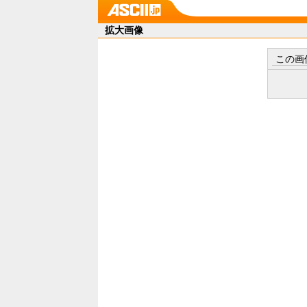
拡大画像
この画