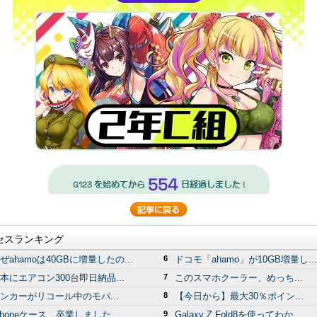
セスランキング
ぜahamoは40GBに増量したの...
6
ドコモ「ahamo」が10GB増量し...
本にエアコン300台即日納品...
7
このスマホクーラー、めっち...
ンカーがリコール中のモバ...
8
【今日から】最大30％ポイン...
Phoneケース、卒業しました...
9
Galaxy Z Fold8を使ってわか...