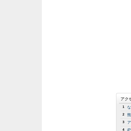
アク
1
な
2
熊
3
ア
4
i