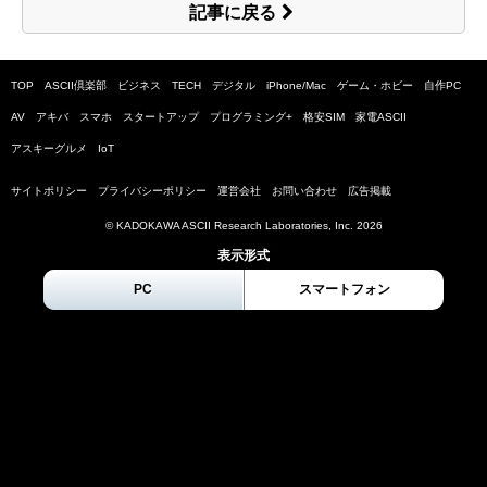
記事に戻る
TOP
ASCII倶楽部
ビジネス
TECH
デジタル
iPhone/Mac
ゲーム・ホビー
自作PC
AV
アキバ
スマホ
スタートアップ
プログラミング+
格安SIM
家電ASCII
アスキーグルメ
IoT
サイトポリシー
プライバシーポリシー
運営会社
お問い合わせ
広告掲載
© KADOKAWA ASCII Research Laboratories, Inc.
2026
表示形式
PC
スマートフォン