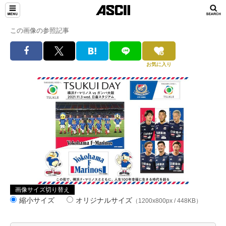
この画像の参照記事
お気に入り
画像サイズ切り替え
縮小サイズ
オリジナルサイズ
（1200x800px / 448KB）