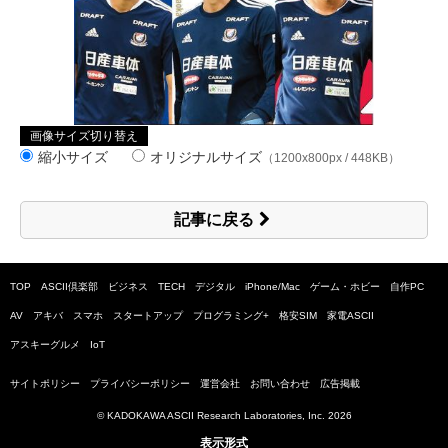
画像サイズ切り替え
縮小サイズ
オリジナルサイズ
（1200x800px / 448KB）
記事に戻る
TOP
ASCII倶楽部
ビジネス
TECH
デジタル
iPhone/Mac
ゲーム・ホビー
自作PC
AV
アキバ
スマホ
スタートアップ
プログラミング+
格安SIM
家電ASCII
アスキーグルメ
IoT
サイトポリシー
プライバシーポリシー
運営会社
お問い合わせ
広告掲載
© KADOKAWA ASCII Research Laboratories, Inc.
2026
表示形式