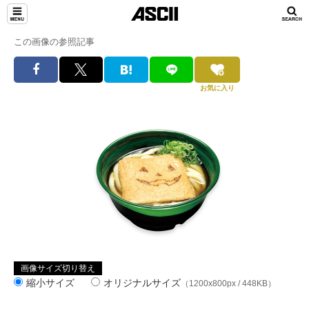
この画像の参照記事
お気に入り
画像サイズ切り替え
縮小サイズ
オリジナルサイズ
（1200x800px / 448KB）