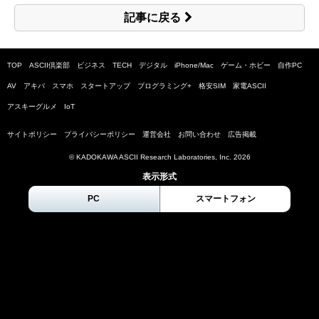
記事に戻る
TOP
ASCII倶楽部
ビジネス
TECH
デジタル
iPhone/Mac
ゲーム・ホビー
自作PC
AV
アキバ
スマホ
スタートアップ
プログラミング+
格安SIM
家電ASCII
アスキーグルメ
IoT
サイトポリシー
プライバシーポリシー
運営会社
お問い合わせ
広告掲載
© KADOKAWA ASCII Research Laboratories, Inc.
2026
表示形式
PC
スマートフォン