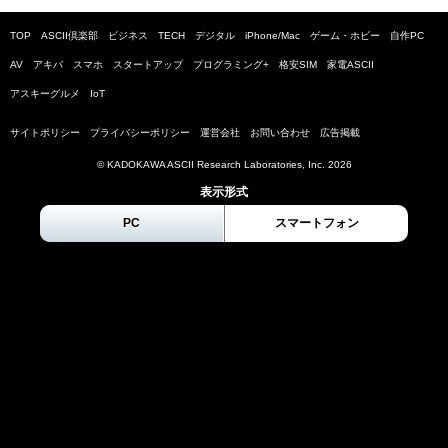
TOP
ASCII倶楽部
ビジネス
TECH
デジタル
iPhone/Mac
ゲーム・ホビー
自作PC
AV
アキバ
スマホ
スタートアップ
プログラミング+
格安SIM
家電ASCII
アスキーグルメ
IoT
サイトポリシー
プライバシーポリシー
運営会社
お問い合わせ
広告掲載
© KADOKAWA ASCII Research Laboratories, Inc.
2026
表示形式
PC
スマートフォン